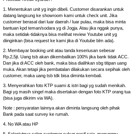
1. Menentukan unit yg ingin dibeli. Customer disarankan untuk
datang langsung ke showroom kami untuk check unit. Jika
customer berasal dari luar daerah / luar pulau, maka bisa minta
bantuan kpd teman/sodara yg di Jogja. Atau jika nggak punya,
maka setidak-tidaknya bisa melihat review Youtube unit yg
diinginkan (bisa request ke kami jika di Youtube blm ada).
2. Membayar booking unit atau tanda keseriusan sebesar
Rp.2,5jt. Uang tsb akan dikembalikan 100% jika bank tidak ACC.
Dan jika di ACC oleh bank, maka bisa dialihkan sbg titipan uang
muka. Akan tetapi jika pembatalan dilakukan secara sepihak oleh
customer, maka uang tsb tdk bisa diminta kembali.
3. Menyerahkan foto KTP suami & istri bagi yg sudah menikah.
Bagi yg masih singel maka disertakan dengan foto KTP orang tua
(bisa juga dikirim via WA).
Note : persyaratan lainnya akan diminta langsung oleh pihak
Bank pada saat survey ke rumah.
4. No WA atau HP
5. Selanjutnya calon customer cukup pasif saja, menunggu