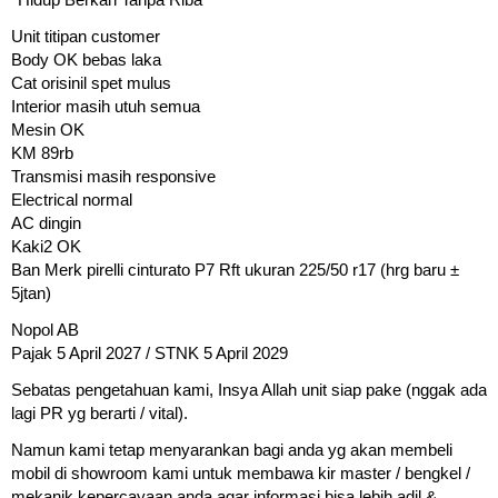
Unit titipan customer
Body OK bebas laka
Cat orisinil spet mulus
Interior masih utuh semua
Mesin OK
KM 89rb
Transmisi masih responsive
Electrical normal
AC dingin
Kaki2 OK
Ban Merk pirelli cinturato P7 Rft ukuran 225/50 r17 (hrg baru ±
5jtan)
Nopol AB
Pajak 5 April 2027 / STNK 5 April 2029
Sebatas pengetahuan kami, Insya Allah unit siap pake (nggak ada
lagi PR yg berarti / vital).
Namun kami tetap menyarankan bagi anda yg akan membeli
mobil di showroom kami untuk membawa kir master / bengkel /
mekanik kepercayaan anda agar informasi bisa lebih adil &