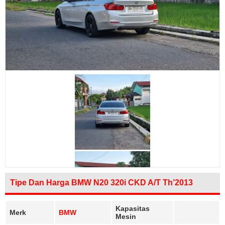
Tipe Dan Harga BMW N20 320i CKD A/T Th’2013
Kapasitas
Merk
BMW
Mesin