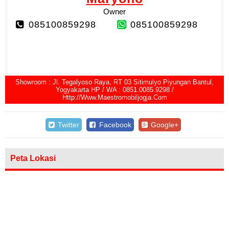
Owner
085100859298
085100859298
Showroom : Jl. Tegalyoso Raya, RT 03 Sitimulyo Piyungan Bantul,
Yogyakarta HP / WA : 0851.0085.9298 /
Http://www.maestromobiljogja.com
Twitter
Facebook
Google+
Peta Lokasi