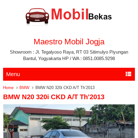
Maestro Mobil Jogja
Showroom : Jl. Tegalyoso Raya, RT 03 Sitimulyo Piyungan
Bantul, Yogyakarta HP / WA : 0851.0085.9298
Menu
Home
BMW
BMW N20 320i CKD A/T Th’2013
BMW N20 320i CKD A/T Th’2013