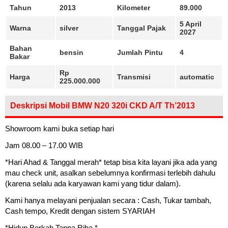
Tahun
2013
Kilometer
89.000
5 April
Warna
silver
Tanggal Pajak
2027
Bahan
bensin
Jumlah Pintu
4
Bakar
Rp
Harga
Transmisi
automatic
225.000.000
Deskripsi Mobil BMW N20 320i CKD A/T Th’2013
Showroom kami buka setiap hari
Jam 08.00 – 17.00 WIB
*Hari Ahad & Tanggal merah* tetap bisa kita layani jika ada yang
mau check unit, asalkan sebelumnya konfirmasi terlebih dahulu
(karena selalu ada karyawan kami yang tidur dalam).
Kami hanya melayani penjualan secara : Cash, Tukar tambah,
Cash tempo, Kredit dengan sistem SYARIAH
*Hidup Berkah Tanpa Riba *