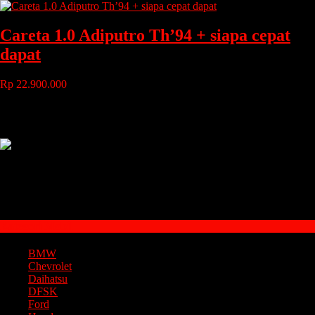
Careta 1.0 Adiputro Th’94 + siapa cepat
dapat
Rp 22.900.000
Tahun
: 1994
Bahan Bakar
: bensin
Transmisi
: manual
Maryono
Owner
085100859298
085100859298
Kategori Mobil
BMW
Chevrolet
Daihatsu
DFSK
Ford