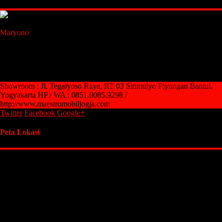
Maestro Mobil Jogja
Maryono
Owner
085100859298
085100859298
Showroom : Jl. Tegalyoso Raya, RT 03 Sitimulyo Piyungan Bantul,
Yogyakarta HP / WA : 0851.0085.9298 /
http://www.maestromobiljogja.com
Twitter
Facebook
Google+
Peta Lokasi