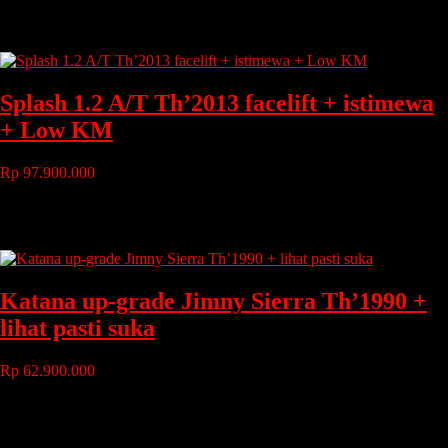
Bahan Bakar
: Bensin
Transmisi
: Manual
Splash 1.2 A/T Th’2013 facelift + istimewa
+ Low KM
Rp 97.900.000
Tahun
: 2013
Bahan Bakar
: Bensin
Transmisi
: Automatic
Katana up-grade Jimny Sierra Th’1990 +
lihat pasti suka
Rp 62.900.000
Tahun
: 1990
Bahan Bakar
: bensin
Transmisi
: manual