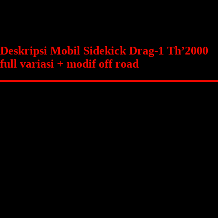
Warna
Biru
Tanggal Pajak
31 Januari 2026
Bahan Bakar
Bensin
Jumlah Pintu
4
Harga
Rp 75.900.000
Transmisi
Manual
Deskripsi Mobil Sidekick Drag-1 Th’2000
full variasi + modif off road
Showroom kami buka setiap hari
Jam 08.00 – 17.00 WIB
*Hari Ahad & Tanggal merah* tetap bisa kita layani jika ada yang mau
check unit, asalkan sebelumnya konfirmasi terlebih dahulu (karena
selalu ada karyawan kami yang tidur dalam).
Kami hanya melayani penjualan secara : Cash, Tukar tambah, Cash
tempo, Kredit dengan sistem SYARIAH
*Hidup Berkah Tanpa Riba *
Ono rego ono rupo
Lihat pasti suka