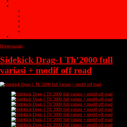
Google Maps
Kategori Mobil
Toyota
Avanza
Ertiga
Proton
suzuki
Youtube
Home
suzuki
Sidekick Drag-1 Th’2000 full variasi + modif off road
Sidekick Drag-1 Th’2000 full
variasi + modif off road