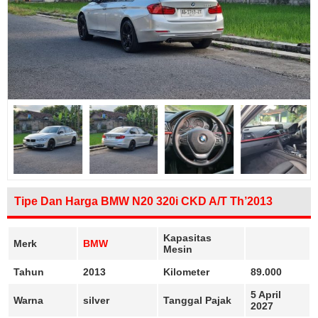
Tipe Dan Harga BMW N20 320i CKD A/T Th’2013
Kapasitas
Merk
BMW
Mesin
Tahun
2013
Kilometer
89.000
5 April
Warna
silver
Tanggal Pajak
2027