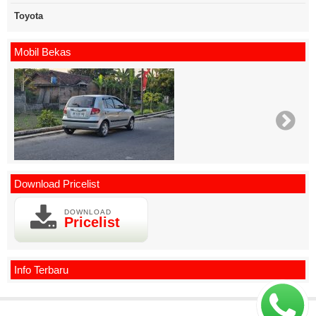
Toyota
Mobil Bekas
Download Pricelist
DOWNLOAD
Pricelist
Info Terbaru