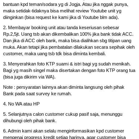
bantuan kpd teman/sodara yg di Jogja. Atau jika nggak punya,
maka setidak-tidaknya bisa melihat review Youtube unit yg
diinginkan (bisa request ke kami jika di Youtube blm ada).
2. Membayar booking unit atau tanda keseriusan sebesar
Rp.2,5jt. Uang tsb akan dikembalikan 100% jika bank tidak ACC.
Dan jika di ACC oleh bank, maka bisa dialihkan sbg titipan uang
muka. Akan tetapi jika pembatalan dilakukan secara sepihak oleh
customer, maka uang tsb tdk bisa diminta kembali.
3. Menyerahkan foto KTP suami & istri bagi yg sudah menikah.
Bagi yg masih singel maka disertakan dengan foto KTP orang tua
(bisa juga dikirim via WA).
Note : persyaratan lainnya akan diminta langsung oleh pihak
Bank pada saat survey ke rumah.
4. No WA atau HP
5. Selanjutnya calon customer cukup pasif saja, menunggu
dihubungi oleh pihak bank.
6. Admin kami akan selalu menginformasikan kpd customer
mengenai progress kredit setiap harinya, agar customer bisa