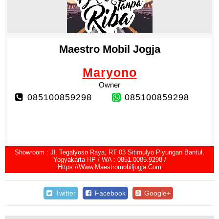
Maestro Mobil Jogja
Maryono
Owner
085100859298
085100859298
Showroom : Jl. Tegalyoso Raya, RT 03 Sitimulyo Piyungan Bantul,
Yogyakarta HP / WA : 0851.0085.9298 /
Https://www.maestromobiljogja.com
Twitter
Facebook
Google+