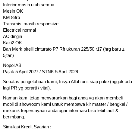
Interior masih utuh semua
Mesin OK
KM 89rb
Transmisi masih responsive
Electrical normal
AC dingin
Kaki2 OK
Ban Merk pirelli cinturato P7 Rft ukuran 225/50 r17 (hrg baru ±
5jtan)
Nopol AB
Pajak 5 April 2027 / STNK 5 April 2029
Sebatas pengetahuan kami, Insya Allah unit siap pake (nggak ada
lagi PR yg berarti / vital).
Namun kami tetap menyarankan bagi anda yg akan membeli
mobil di showroom kami untuk membawa kir master / bengkel /
mekanik kepercayaan anda agar informasi bisa lebih adil &
berimbang.
Simulasi Kredit Syariah :