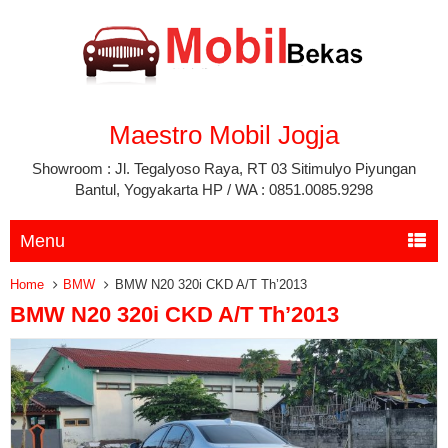
Maestro Mobil Jogja
Showroom : Jl. Tegalyoso Raya, RT 03 Sitimulyo Piyungan
Bantul, Yogyakarta HP / WA : 0851.0085.9298
Menu
Home
BMW
BMW N20 320i CKD A/T Th’2013
BMW N20 320i CKD A/T Th’2013