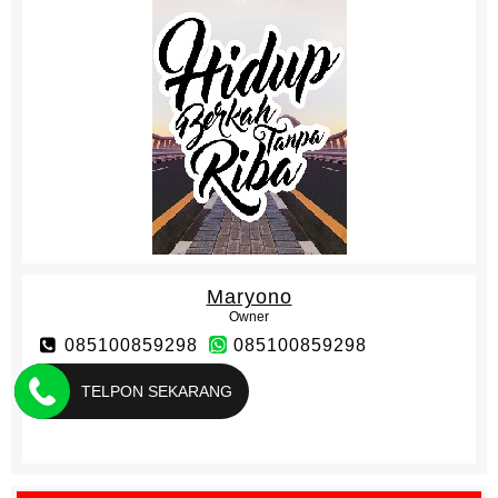
Maryono
Owner
085100859298
085100859298
TELPON SEKARANG