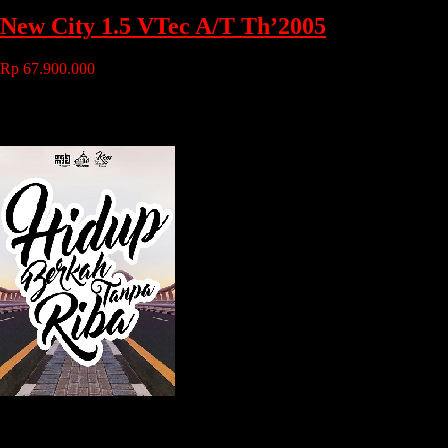
New City 1.5 VTec A/T Th’2005
Rp 67.900.000
Tahun
: 2005
Bahan Bakar
: Bensin
Transmisi
: Automatic
Maryono
Owner
085100859298