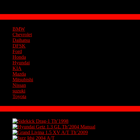
085100859298
Kategori Mobil
BMW
Chevrolet
Daihatsu
DFSK
Ford
Honda
Hyundai
KIA
Mazda
Mitsubishi
Nissan
suzuki
Toyota
Mobil Bekas