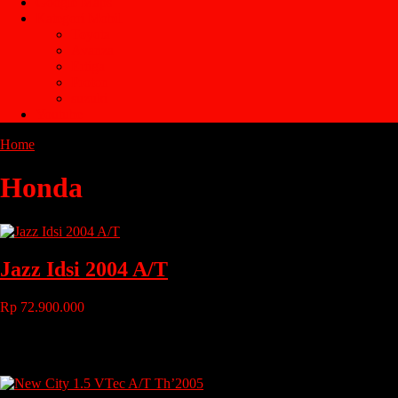
Google Maps
Kategori Mobil
Toyota
Avanza
Ertiga
Proton
suzuki
Youtube
Home
Honda
Honda
Jazz Idsi 2004 A/T
Rp 72.900.000
Tahun
: 2004
Bahan Bakar
: Bensin
Transmisi
: Automatic