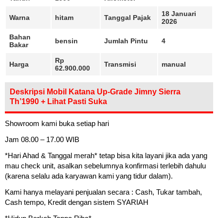
18 Januari
Warna
hitam
Tanggal Pajak
2026
Bahan
bensin
Jumlah Pintu
4
Bakar
Rp
Harga
Transmisi
manual
62.900.000
Deskripsi Mobil Katana Up-Grade Jimny Sierra
Th’1990 + Lihat Pasti Suka
Showroom kami buka setiap hari
Jam 08.00 – 17.00 WIB
*Hari Ahad & Tanggal merah* tetap bisa kita layani jika ada yang
mau check unit, asalkan sebelumnya konfirmasi terlebih dahulu
(karena selalu ada karyawan kami yang tidur dalam).
Kami hanya melayani penjualan secara : Cash, Tukar tambah,
Cash tempo, Kredit dengan sistem SYARIAH