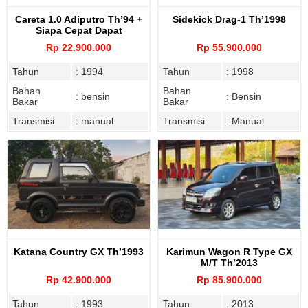
Careta 1.0 Adiputro Th’94 +
Sidekick Drag-1 Th’1998
Siapa Cepat Dapat
Rp 22.900.000
Rp 55.900.000
Tahun
: 1994
Tahun
: 1998
Bahan
Bahan
: bensin
: Bensin
Bakar
Bakar
Transmisi
: manual
Transmisi
: Manual
Katana Country GX Th’1993
Karimun Wagon R Type GX
M/T Th’2013
Rp 42.900.000
Rp 85.900.000
Tahun
: 1993
Tahun
: 2013