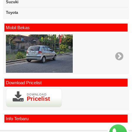
Suzuki
Toyota
Mobil Bekas
Download Pricelist
DOWNLOAD
Pricelist
Info Terbaru