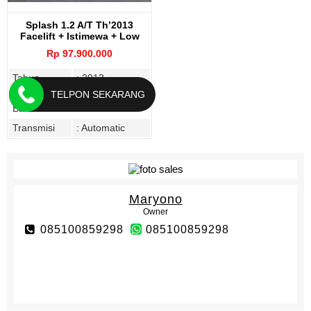
Splash 1.2 A/T Th’2013
Facelift + Istimewa + Low
KM
Rp 97.900.000
Tahun
: 2013
TELPON SEKARANG
Bahan
: Bensin
Bakar
Transmisi
: Automatic
Maryono
Owner
085100859298
085100859298