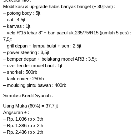
Modifikasi & up-grade habis banyak banget (± 30jt-an) :
– potong body : 5jt
– cat : 4,5jt
– kanvas : 1jt
– velg R’15 lebar 8″ + ban pacul uk.235/75/R15 (jumlah 5 pcs) :
7,5jt
– grill depan + lampu bulat + sen : 2,5jt
– power steering : 3,5jt
– bemper depan + belakang model ARB : 3,5jt
– over fender model baut : 1jt
– snorkel : 500rb
– tank cover : 250rb
– moulding pintu bawah : 400rb
Simulasi Kredit Syariah :
Uang Muka (60%) = 37.7 jt
Angsuran ± :
– Rp. 1.036 rb x 3th
– Rp. 1.386 rb x 2th
– Rp. 2.436 rb x 1th