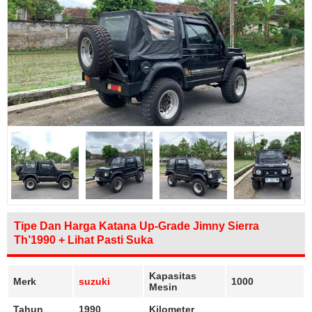
Tipe Dan Harga Katana Up-Grade Jimny Sierra
Th’1990 + Lihat Pasti Suka
Kapasitas
Merk
suzuki
1000
Mesin
Tahun
1990
Kilometer