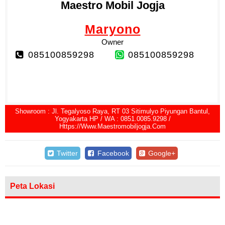
Maestro Mobil Jogja
Maryono
Owner
085100859298
085100859298
Showroom : Jl. Tegalyoso Raya, RT 03 Sitimulyo Piyungan Bantul,
Yogyakarta HP / WA : 0851.0085.9298 /
Https://www.maestromobiljogja.com
Twitter
Facebook
Google+
Peta Lokasi