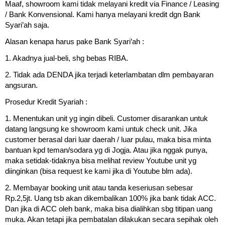
Maaf, showroom kami tidak melayani kredit via Finance / Leasing
/ Bank Konvensional. Kami hanya melayani kredit dgn Bank
Syari’ah saja.
Alasan kenapa harus pake Bank Syari’ah :
1. Akadnya jual-beli, shg bebas RIBA.
2. Tidak ada DENDA jika terjadi keterlambatan dlm pembayaran
angsuran.
Prosedur Kredit Syariah :
1. Menentukan unit yg ingin dibeli. Customer disarankan untuk
datang langsung ke showroom kami untuk check unit. Jika
customer berasal dari luar daerah / luar pulau, maka bisa minta
bantuan kpd teman/sodara yg di Jogja. Atau jika nggak punya,
maka setidak-tidaknya bisa melihat review Youtube unit yg
diinginkan (bisa request ke kami jika di Youtube blm ada).
2. Membayar booking unit atau tanda keseriusan sebesar
Rp.2,5jt. Uang tsb akan dikembalikan 100% jika bank tidak ACC.
Dan jika di ACC oleh bank, maka bisa dialihkan sbg titipan uang
muka. Akan tetapi jika pembatalan dilakukan secara sepihak oleh