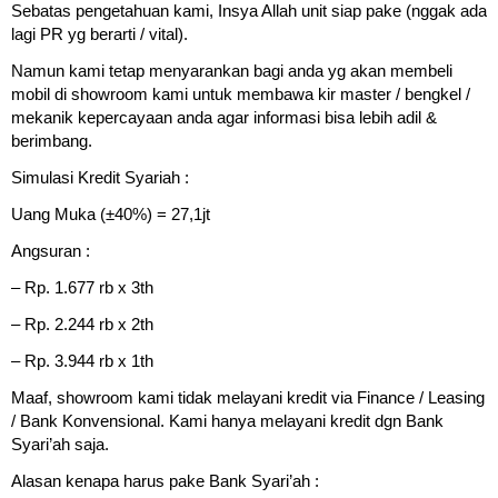
Sebatas pengetahuan kami, Insya Allah unit siap pake (nggak ada
lagi PR yg berarti / vital).
Namun kami tetap menyarankan bagi anda yg akan membeli
mobil di showroom kami untuk membawa kir master / bengkel /
mekanik kepercayaan anda agar informasi bisa lebih adil &
berimbang.
Simulasi Kredit Syariah :
Uang Muka (±40%) = 27,1jt
Angsuran :
– Rp. 1.677 rb x 3th
– Rp. 2.244 rb x 2th
– Rp. 3.944 rb x 1th
Maaf, showroom kami tidak melayani kredit via Finance / Leasing
/ Bank Konvensional. Kami hanya melayani kredit dgn Bank
Syari’ah saja.
Alasan kenapa harus pake Bank Syari’ah :