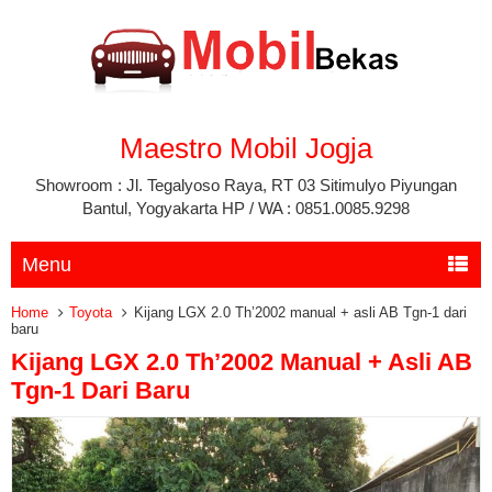
Maestro Mobil Jogja
Showroom : Jl. Tegalyoso Raya, RT 03 Sitimulyo Piyungan
Bantul, Yogyakarta HP / WA : 0851.0085.9298
Menu
Home
Toyota
Kijang LGX 2.0 Th’2002 manual + asli AB Tgn-1 dari
baru
Kijang LGX 2.0 Th’2002 Manual + Asli AB
Tgn-1 Dari Baru