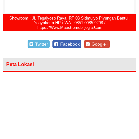
Showroom : Jl. Tegalyoso Raya, RT 03 Sitimulyo Piyungan Bantul,
Yogyakarta HP / WA : 0851.0085.9298 /
Https://www.maestromobiljogja.com
Twitter
Facebook
Google+
Peta Lokasi