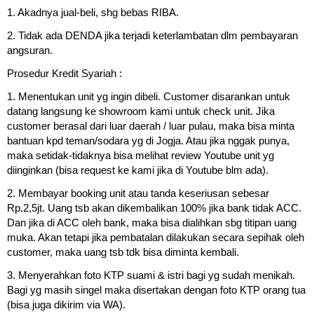
1. Akadnya jual-beli, shg bebas RIBA.
2. Tidak ada DENDA jika terjadi keterlambatan dlm pembayaran
angsuran.
Prosedur Kredit Syariah :
1. Menentukan unit yg ingin dibeli. Customer disarankan untuk
datang langsung ke showroom kami untuk check unit. Jika
customer berasal dari luar daerah / luar pulau, maka bisa minta
bantuan kpd teman/sodara yg di Jogja. Atau jika nggak punya,
maka setidak-tidaknya bisa melihat review Youtube unit yg
diinginkan (bisa request ke kami jika di Youtube blm ada).
2. Membayar booking unit atau tanda keseriusan sebesar
Rp.2,5jt. Uang tsb akan dikembalikan 100% jika bank tidak ACC.
Dan jika di ACC oleh bank, maka bisa dialihkan sbg titipan uang
muka. Akan tetapi jika pembatalan dilakukan secara sepihak oleh
customer, maka uang tsb tdk bisa diminta kembali.
3. Menyerahkan foto KTP suami & istri bagi yg sudah menikah.
Bagi yg masih singel maka disertakan dengan foto KTP orang tua
(bisa juga dikirim via WA).